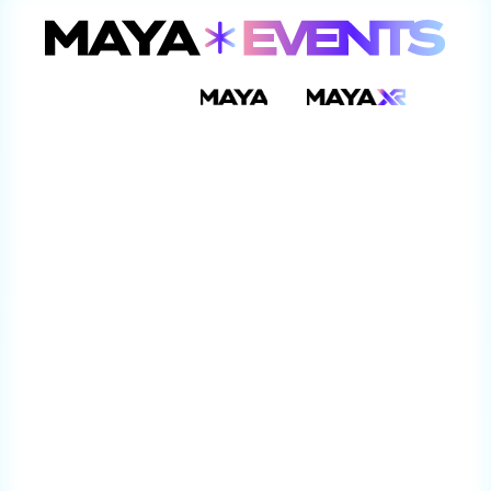
© 2025 tous droits réservés
UNE ENTREPRISE 
  •   
MAYA EVENTS Sarl,
1018 Lausanne,
Switzerland